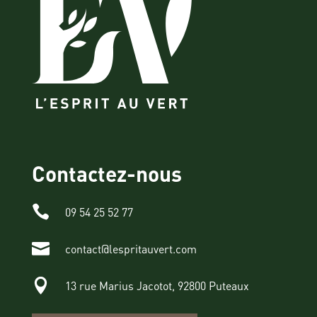
Contactez-nous

09 54 25 52 77

contact@lespritauvert.com

13 rue Marius Jacotot, 92800 Puteaux