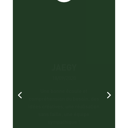
FURSAT
02/07/2020
À la fois créatif et rigoureux,
mélangeant grains de folie et
souci du détail, l'Esprit Au Vert
est ce que l'on attend d'une
prestation de Aà Z : un
partenaire pour faire de sa
terrasse une réelle pièce