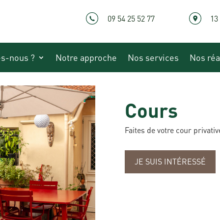
09 54 25 52 77
13
s-nous ?
Notre approche
Nos services
Nos réa
Cours
Faites de votre cour privati
JE SUIS INTÉRESSÉ