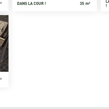
L
²
DANS LA COUR !
35
m²
!
²