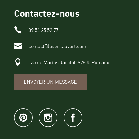
Contactez-nous

09 54 25 52 77

contact@lespritauvert.com

13 rue Marius Jacotot, 92800 Puteaux
ENVOYER UN MESSAGE