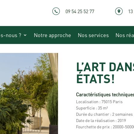
09 54 25 52 77
13
s-nous ?
Notre approche
Nos services
Nos réa
L’ART DAN
ÉTATS!
Caractéristiques techniques
Localisation : 75015 Paris
Superficie : 35 m²
Durée du chantier : 2 semaines
Date de la réalisation : 2019
Fourchette de prix : 20000-500